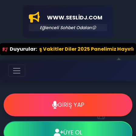
WWW.SESLIDJ.COM
Eğlenceli Sohbet Odaları😜
lenceli Hoş Vakitler Diler 2025 Panelimiz Hayırlı Olsu
Duyurular:
🔥
GİRİŞ YAP
📜
ÜYE OL