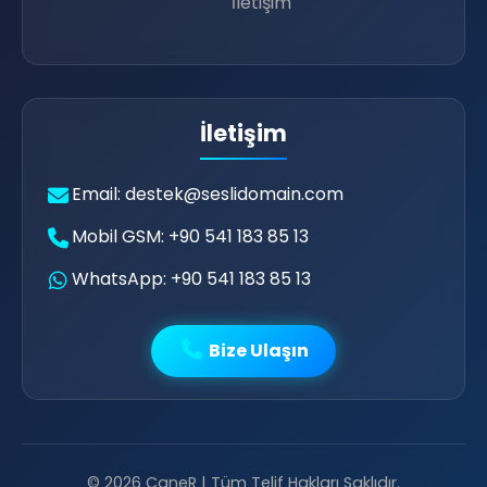
İletişim
👨‍💻
💛
İletişim
Email: destek@seslidomain.com
Mobil GSM: +90 541 183 85 13
WhatsApp: +90 541 183 85 13
Bize Ulaşın
© 2026 CaneR | Tüm Telif Hakları Saklıdır.