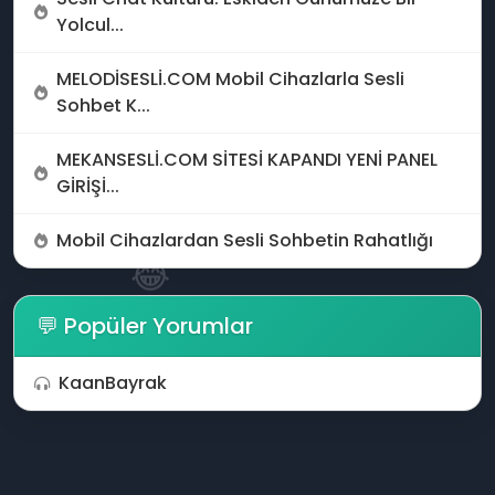
😎
Yolcul...
MELODİSESLİ.COM Mobil Cihazlarla Sesli
💖
Sohbet K...
MEKANSESLİ.COM SİTESİ KAPANDI YENİ PANEL
GİRİŞİ...
Mobil Cihazlardan Sesli Sohbetin Rahatlığı
😂
💬 Popüler Yorumlar
💚
KaanBayrak