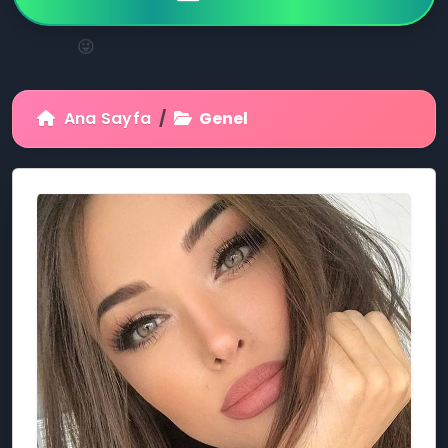
😜
Ana Sayfa
Genel
🎊
😆