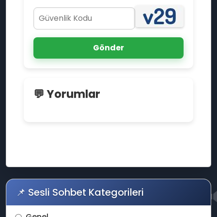
Gönder
🎊
💬 Yorumlar
💡
📱
📶
📌 Sesli Sohbet Kategorileri
Genel