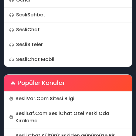
SesliSohbet
SesliChat
💖
SesliSiteler
⚡
SesliChat Mobil
🔥 Popüler Konular
SesliVar.Com Sitesi Bilgi
SesliLaf.Com SesliChat Özel Yetki Oda
Kiralama
Sesli Chat Kültürü: Eskiden Günümüze Bir